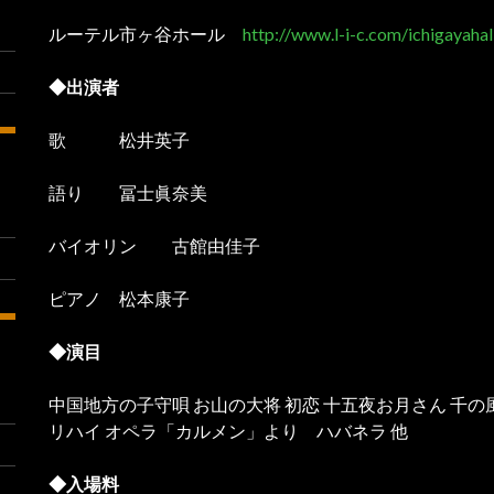
ルーテル市ヶ谷ホール
http://www.l-i-c.com/ichigayahal
◆出演者
歌 松井英子
語り 冨士眞奈美
バイオリン 古館由佳子
ピアノ 松本康子
◆演目
中国地方の子守唄 お山の大将 初恋 十五夜お月さん 千
リハイ オペラ「カルメン」より ハバネラ 他
◆入場料